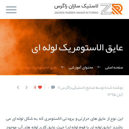
عایق الاستومریک لوله ای
صفحه اصلی
محتوای آموزشی
عایق الاستومریک لوله ای
4
۰
نوشته شده توسط صنایع لاستیکی زاگرس
۱۱


آبان ۱۳۹۵
این نوع از عایق های حرارتی و برودتی الاستومری که به شکل لوله ای می
باشند (عایق لوله ای یا فوم لوله ای) جهت عایق کاری لوله های آب موجود