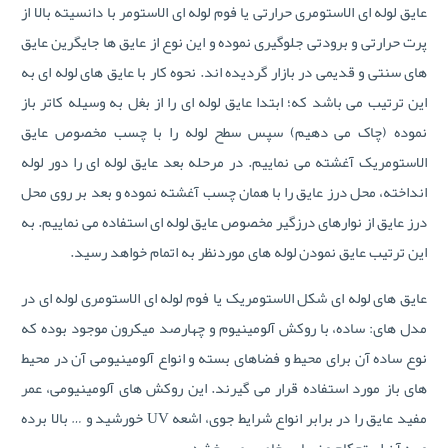
عایق لوله ای الاستومری حرارتی یا فوم لوله ای الاستومر با دانسیته بالا از
پرت حرارتی و برودتی جلوگیری نموده و این نوع از عایق ها جایگرین عایق
های سنتی و قدیمی در بازار گردیده اند. نحوه کار با عایق های لوله ای به
این ترتیب می باشد که؛ ابتدا عایق لوله ای را از بغل به وسیله کاتر باز
نموده (چاک می دهیم) سپس سطح لوله را با چسب مخصوص عایق
الاستومریک آغشته می نماییم. در مرحله بعد عایق لوله ای را دور لوله
انداخته، محل درز عایق را با همان چسب آغشته نموده و بعد بر روی محل
درز عایق از نوارهای درزگیر مخصوص عایق لوله ای استفاده می نماییم. به
این ترتیب عایق نمودن لوله های موردنظر به اتمام خواهد رسید.
عایق های لوله ای شکل الاستومریک یا فوم لوله ای الاستومری لوله ای در
مدل های: ساده، با روکش آلومینیوم و چهارصد میکرون موجود بوده که
نوع ساده آن برای محیط و فضاهای بسته و انواع آلومینیومی آن در محیط
های باز مورد استفاده قرار می گیرند. این روکش های آلومینیومی، عمر
مفید عایق را در برابر انواع شرایط جوی، اشعه UV خورشید و … بالا برده