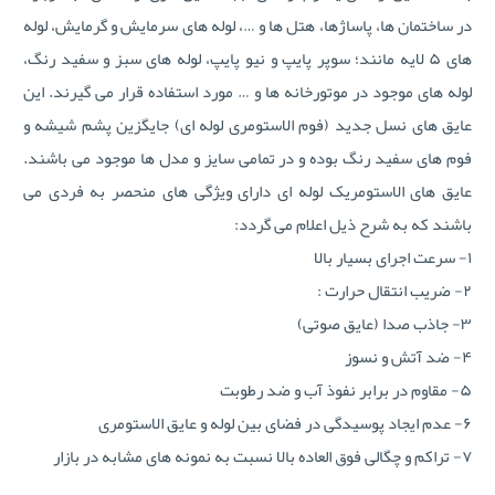
در ساختمان ها، پاساژها، هتل ها و …، لوله های سرمایش و گرمایش، لوله
های ۵ لایه مانند؛ سوپر پایپ و نیو پایپ، لوله های سبز و سفید رنگ،
لوله های موجود در موتورخانه ها و … مورد استفاده قرار می گیرند. این
عایق های نسل جدید (فوم الاستومری لوله ای) جایگزین پشم شیشه و
فوم های سفید رنگ بوده و در تمامی سایز و مدل ها موجود می باشند.
عایق های الاستومریک لوله ای دارای ویژگی های منحصر به فردی می
باشند که به شرح ذیل اعلام می گردد:
۱- سرعت اجرای بسیار بالا
۲- ضریب انتقال حرارت :
۳- جاذب صدا (عایق صوتی)
۴- ضد آتش و نسوز
۵- مقاوم در برابر نفوذ آب و ضد رطوبت
۶- عدم ایجاد پوسیدگی در فضای بین لوله و عایق الاستومری
۷- تراکم و چگالی فوق العاده بالا نسبت به نمونه های مشابه در بازار