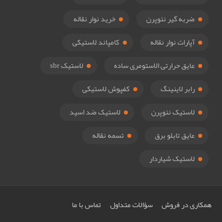
ضربه گیر نئوپرن
خرید نوار نقاله
آپارات نوار نقاله
کامپاند لاستیکی
عایق حرارتی الاستومری ساده
لاستیک sbr
رابر لاینینگ
کفپوش لاستیکی
لاستیک نئوپرن
لاستیک ضد اسید
عایق تابلو برق
تسمه نقاله
لاستیک شیاردار
همکاری در فروش
سؤالات متداول
تماس با ما