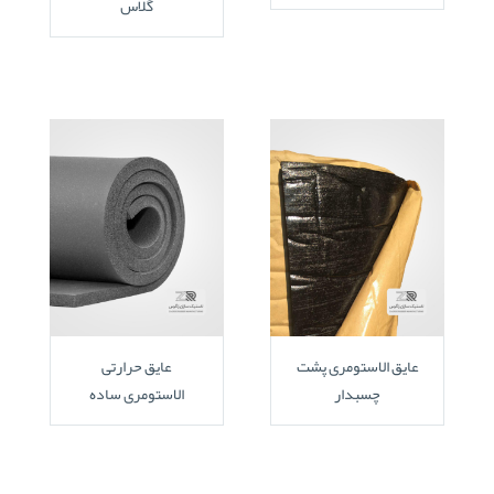
گلاس
عایق الاستومری پشت
عایق حرارتی
چسبدار
الاستومری ساده