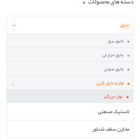
دسته های محصولات
عایق
عایق برق
عایق حرارتی
عایق صوتی
لوازم عایق کاری
نوار درزگیر
لاستیک صنعتی
مخازن سقف شناور