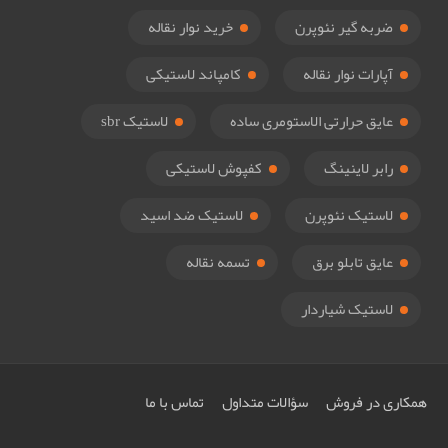
ضربه گیر نئوپرن
خرید نوار نقاله
آپارات نوار نقاله
کامپاند لاستیکی
عایق حرارتی الاستومری ساده
لاستیک sbr
رابر لاینینگ
کفپوش لاستیکی
لاستیک نئوپرن
لاستیک ضد اسید
عایق تابلو برق
تسمه نقاله
لاستیک شیاردار
همکاری در فروش
سؤالات متداول
تماس با ما