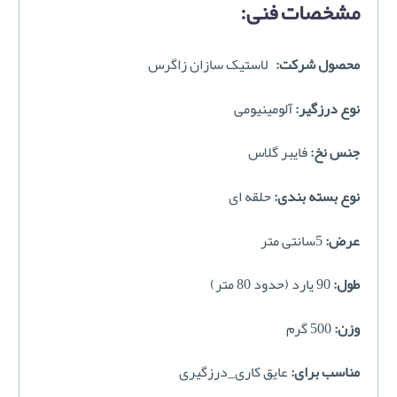
مشخصات فنی:
محصول شرکت:
لاستیک سازان زاگرس
نوع درزگیر:
آلومینیومی
جنس نخ:
فایبر گلاس
نوع بسته بندی:
حلقه ای
عرض:
5سانتی متر
طول:
90 یارد (حدود 80 متر)
وزن:
500 گرم
مناسب برای:
عایق کاری_درزگیری