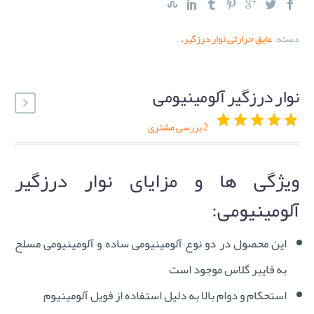
دسته:
عایق حرارتی
,
نوار درزگیر
.
نوار درزگیر آلومینیومی
2
بررسی مشتری
5
2
out of
5.00
based on
ویژگی ها و مزایای نوار درزگیر
customer
ratings
آلومینیومی:
این محصول در دو نوع آلومینیومی ساده و آلومینیومی مسلح
به فایبر گلاس موجود است
استحکام و دوام بالا به دلیل استفاده از فویل آلومینیوم