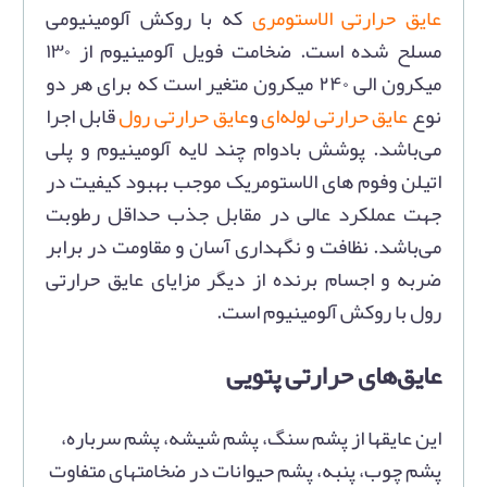
عایق حرارتی الاستومری
که با روکش آلومینیومی
مسلح شده است. ضخامت فویل آلومینیوم از ۱۳۰
میکرون الی ۲۴۰ میکرون متغیر است که برای هر دو
نوع
عایق حرارتی لوله‌ای
و
عایق حرارتی رول
قابل اجرا
می‌باشد. پوشش بادوام چند لایه آلومینیوم و پلی
اتیلن وفوم های الاستومریک موجب بهبود کیفیت در
جهت عملکرد عالی در مقابل جذب حداقل رطوبت
می‌باشد. نظافت و نگهداری آسان و مقاومت در برابر
ضربه و اجسام برنده از دیگر مزایای عایق حرارتی
رول با روکش آلومینیوم است.
عایق‌های حرارتی پتویی
این عایقها از پشم سنگ، پشم شیشه، پشم سرباره،
پشم چوب، پنبه، پشم حیوانات در ضخامتهای متفاوت