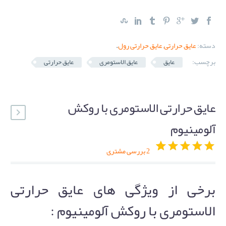
دسته:
عایق حرارتی
,
عایق حرارتی رول
.
برچسب:
عایق
عایق الاستومری
عایق حرارتی
عایق حرارتی الاستومری با روکش
آلومینیوم
2
بررسی مشتری
5
2
out of
5.00
based on
برخی از ویژگی های عایق حرارتی
customer
ratings
الاستومری با روکش آلومینیوم :