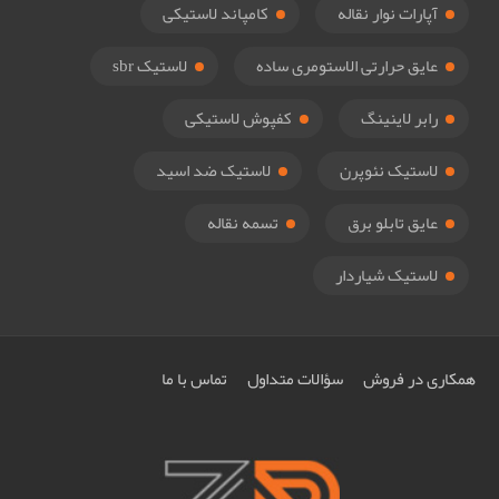
آپارات نوار نقاله
کامپاند لاستیکی
عایق حرارتی الاستومری ساده
لاستیک sbr
رابر لاینینگ
کفپوش لاستیکی
لاستیک نئوپرن
لاستیک ضد اسید
عایق تابلو برق
تسمه نقاله
لاستیک شیاردار
همکاری در فروش
سؤالات متداول
تماس با ما