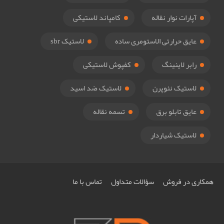
آپارات نوار نقاله
کامپاند لاستیکی
عایق حرارتی الاستومری ساده
لاستیک sbr
رابر لاینینگ
کفپوش لاستیکی
لاستیک نئوپرن
لاستیک ضد اسید
عایق تابلو برق
تسمه نقاله
لاستیک شیاردار
همکاری در فروش
سؤالات متداول
تماس با ما