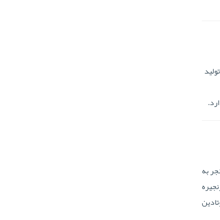
تولید
ارد.
جر به
نجیره
تادین