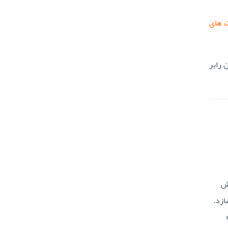
 های
 رابر
یش
ازد.