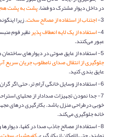
در داخل دیوار مشترک دو فضا،
پشت به پشت هم ق
3-
اجتناب از استفاده از مصالح سخت
. زیرا اینگو
4-
استفاده از یک لایه انعطاف پذیر
نظیر فوم منبسط
عبور می‌کنند.
5- استفاده از عایق صوتی در دیوارهای ساختمان های جدید جهت جلوگیری از انتقال صدا بین اتاق های مجاور.
جلوگیری از انتقال صدای نامطلوب جریان سریع آب
عایق بندی کنید.
6- استفاده از وسایل خانگی آرام تر، حتی اگر گران تر از موارد مشابه پرصداتر باشند.
7- جدا نمودن تجهیزات صدادار از محلهای استراحت
خوبی درطراحی منزل باشد. بکارگیری درهای مجهز به
خانه جلوگیری می‌کند.
8- استفاده از مصالح جاذب صدا در کفها، دیوارها
نمایند. حتی الامکان ازبکارگیری
کفپوشهای سخت، م