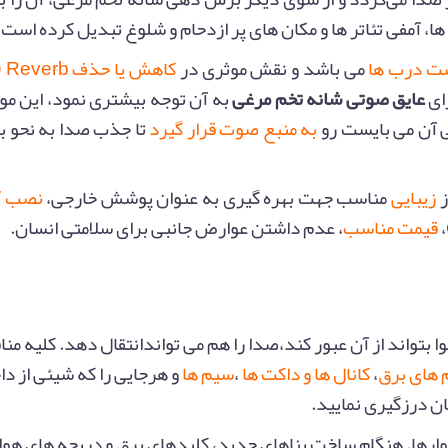
ا، آمفی تئاتر ها و مکان های پر ازدحام و شلوغ تبدیل کرده است.
ت درب ها
می باشد و نقش موثری در
کاهش
ای
عایق صوتی شانه تخم مرغی
به آن توجه بیشتری نمود، این م
 آن می بایست رو
به منبع صوت قرار گیرد
تا جذب صدا به نحو ب
ز
زیبایی
مناسب جهت بهره گیری به عنوان پوشش خارجی،
نصب آ
،
قیمت مناسب
، عدم داشتن عوارض جانبی برای سلامتی انسان.
 بتواند از آن عبور کند،صدا را هم می تواندانتقال دهد. کلیه منا
 های برق
،
کانال ها و داکت ها
،
سیم ها
و هرجایی را که شیئی از د
تان درزگیری نمایید.
دیوارها. هنگام ساخت بناهای جدید، کلیدهای برق و دریچه های هوا 