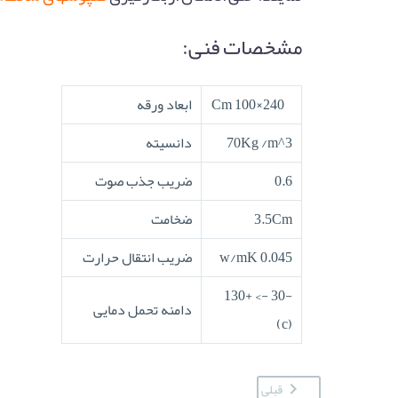
مشخصات فنی:
240×100 Cm
ابعاد ورقه
70Kg /m^3
دانسیته
0.6
ضریب جذب صوت
3.5Cm
ضخامت
0.045 w/mK
ضریب انتقال حرارت
-30 -> +130
دامنه تحمل دمایی
(c)
قبلی