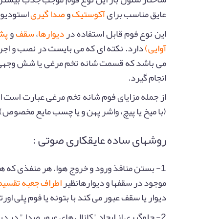
عایق مناسب برای
آکوستیک
و
صدا گیری
استودیو ه
این نوع فوم قابل استفاده در
دیوارها
،
سقف
و
پش
آوایی)
دارد. نکته ای که می بایست در نصب و اجر
می باشد که قسمت شانه تخم مرغی یا شش وجهی
انجام گیرد.
از جمله مزایای فوم شانه تخم مرغی عبارت است ا
(با میخ یا پیچ، واشر پهن و یا چسب مایع مخصوص)
روشهای ساده عایقکاری صوتی :
1- بستن منافذ ورود و خروج هوا. هر منفذی که هوا
موجود در سقفها و دیوارهانظیر
اطراف جعبه تقسیم
دیوار یا سقف عبور می کند با بتونه یا فوم پلی اور
2- جلوگیری از ایجاد "کانال های عبور صدا " در 