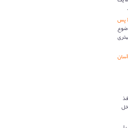
 یا حذف Reverb ( پس
وضوع
هتری
سان
فذ
اخل
را