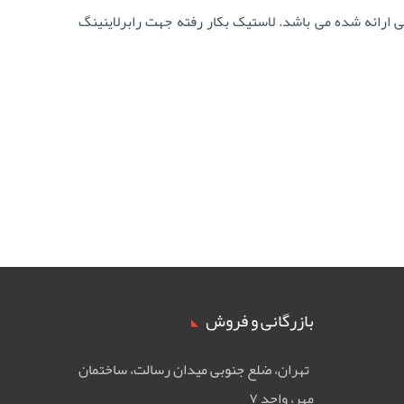
یدریک از جنس EPDM با مشخصات فنی و طبق نقشه اجرایی ارائه شده می باشد. لاستیک بکار رفته جهت رابرلاینینگ
بازرگانی و فروش
تهران، ضلع جنوبی ميدان رسالت، ساختمان
مهر، واحد ۷