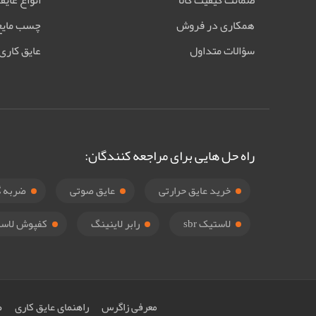
ضمانت کیفیت کالا
انواع عایق
همکاری در فروش
چسب مایع
سؤالات متداول
عایق کاری
راه حل هایی برای مراجعه کنندگان:
خرید عایق حرارتی
عایق صوتی
ضربه گ
لاستیک sbr
رابر لاینینگ
کفپوش لاست
معرفی زاگرس
راهنمای عایق کاری
ض