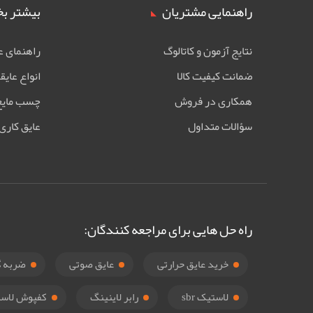
راهنمایی مشتریان
بیشتر بخ
نتایج آزمون و کاتالوگ
راهنمای ع
ضمانت کیفیت کالا
انواع عایق
همکاری در فروش
چسب مایع
سؤالات متداول
عایق کاری
راه حل هایی برای مراجعه کنندگان:
خرید عایق حرارتی
عایق صوتی
ضربه گ
لاستیک sbr
رابر لاینینگ
کفپوش لاست