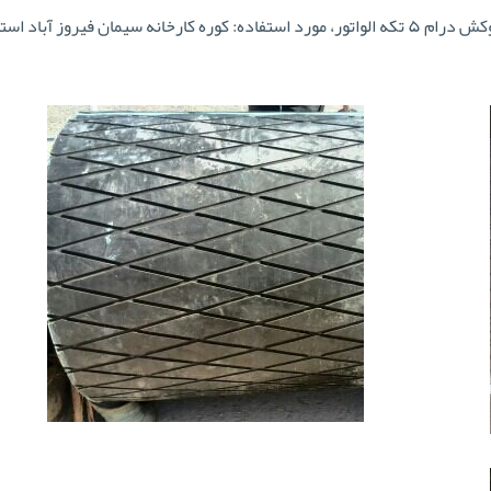
رس، تاریخ سفارش: ۹۴-۹۵