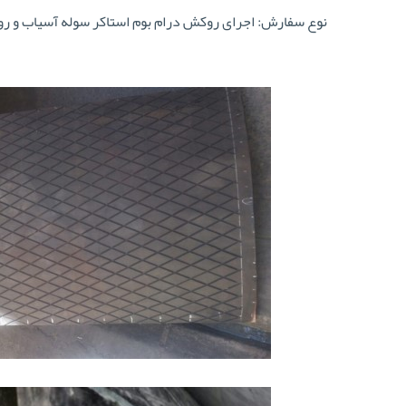
نوع سفارش: اجرای روکش درام بوم استاکر سوله آسیاب و روکش درام ۵ تکه الواتور، مورد استفاده: کوره کارخانه سیمان فیروز آباد استان فا