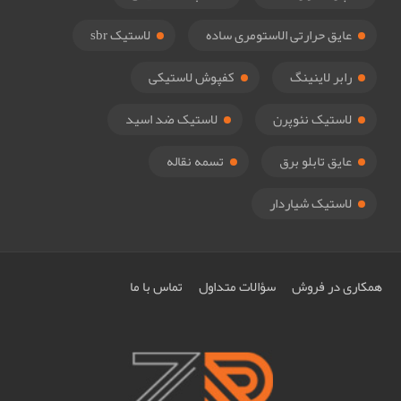
عایق حرارتی الاستومری ساده
لاستیک sbr
رابر لاینینگ
کفپوش لاستیکی
لاستیک نئوپرن
لاستیک ضد اسید
عایق تابلو برق
تسمه نقاله
لاستیک شیاردار
همکاری در فروش
سؤالات متداول
تماس با ما