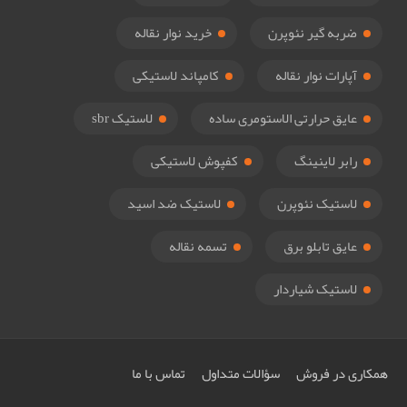
ضربه گیر نئوپرن
خرید نوار نقاله
آپارات نوار نقاله
کامپاند لاستیکی
عایق حرارتی الاستومری ساده
لاستیک sbr
رابر لاینینگ
کفپوش لاستیکی
لاستیک نئوپرن
لاستیک ضد اسید
عایق تابلو برق
تسمه نقاله
لاستیک شیاردار
همکاری در فروش
سؤالات متداول
تماس با ما