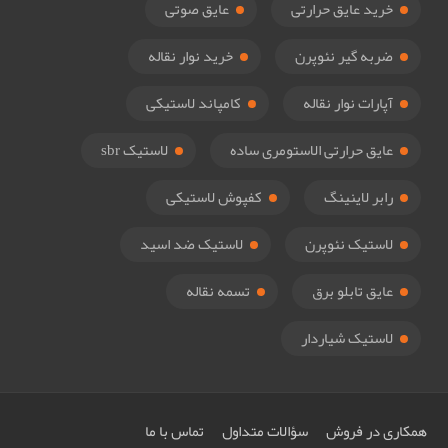
خرید عایق حرارتی
عایق صوتی
ضربه گیر نئوپرن
خرید نوار نقاله
آپارات نوار نقاله
کامپاند لاستیکی
عایق حرارتی الاستومری ساده
لاستیک sbr
رابر لاینینگ
کفپوش لاستیکی
لاستیک نئوپرن
لاستیک ضد اسید
عایق تابلو برق
تسمه نقاله
لاستیک شیاردار
همکاری در فروش
سؤالات متداول
تماس با ما